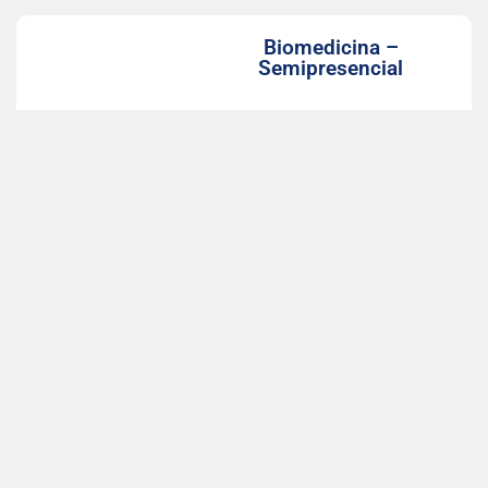
Biomedicina –
Semipresencial
Início das aulas: Agosto, 2026
Valor com desconto: 498,75
LEIA MAIS
Farmácia –
Semipresencial
Início das aulas: Agosto, 2026
Valor com desconto: 498,75
LEIA MAIS