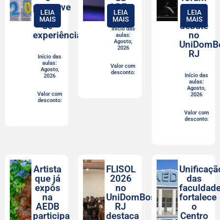
promove
ABEn
tema
LEIA
LEIA
LEIA
troca
de
MAIS
MAIS
MAIS
de
debate
Início das
experiências
no
aulas:
Agosto,
UniDomB
2026
RJ
Início das
aulas:
Valor com
Agosto,
desconto:
Início das
2026
aulas:
Agosto,
Valor com
2026
desconto:
Valor com
desconto:
Artista
FLISOL
Unificaçã
que já
2026
das
expôs
no
faculdad
na
UniDomBosco-
fortalece
AEDB
RJ
o
participa
destaca
Centro