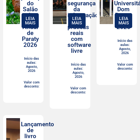
do
segurança
Universit
Salão
da
Dom
de
informação
Bosco
LEIA
LEIA
LEIA
Arte
e
RJ em
MAIS
MAIS
MAIS
Anual
práticas
2026
de
reais
Paraty
com
Início das
2026
software
aulas:
Agosto,
livre
2026
Início das
aulas:
Início das
Valor com
Agosto,
aulas:
desconto:
2026
Agosto,
2026
Valor com
desconto:
Valor com
desconto:
Lançamento
de
livro