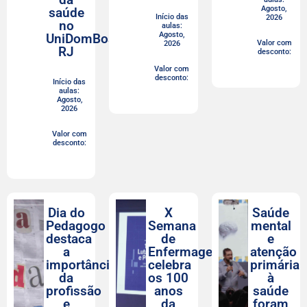
Agosto,
saúde
Início das
2026
no
aulas:
Agosto,
UniDomBosco-
Valor com
2026
RJ
desconto:
Valor com
desconto:
Início das
aulas:
Agosto,
2026
Valor com
desconto:
Dia do
X
Saúde
Pedagogo
Semana
mental
destaca
de
e
a
Enfermagem
atenção
importância
celebra
primária
da
os 100
à
profissão
anos
saúde
e
da
foram