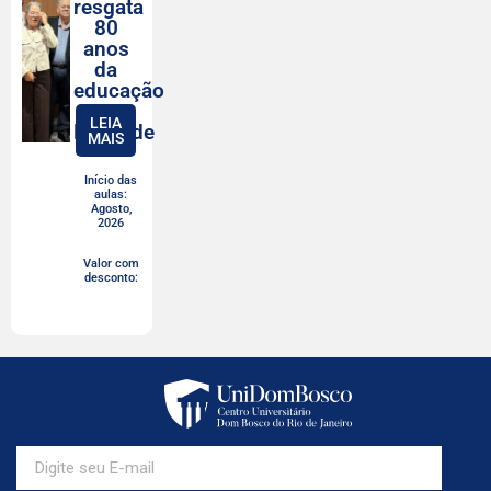
resgata
80
anos
da
educação
em
LEIA
Resende
MAIS
Início das
aulas:
Agosto,
2026
Valor com
desconto: