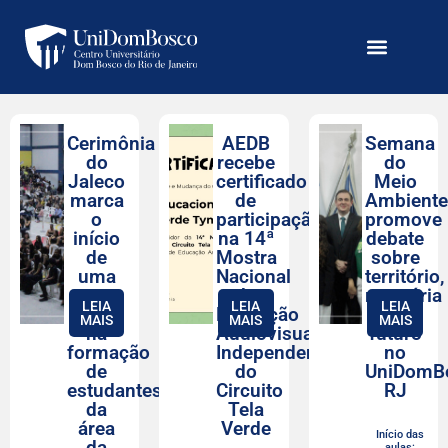
Cerimônia
AEDB
Semana
do
recebe
do
Jaleco
certificado
Meio
marca
de
Ambient
o
participação
promove
início
na 14ª
debate
de
Mostra
sobre
uma
Nacional
território,
nova
de
memória
LEIA
LEIA
LEIA
etapa
Produção
e
MAIS
MAIS
MAIS
na
Audiovisual
futuro
formação
Independente
no
de
do
UniDomB
estudantes
Circuito
RJ
da
Tela
área
Verde
Início das
da
aulas: