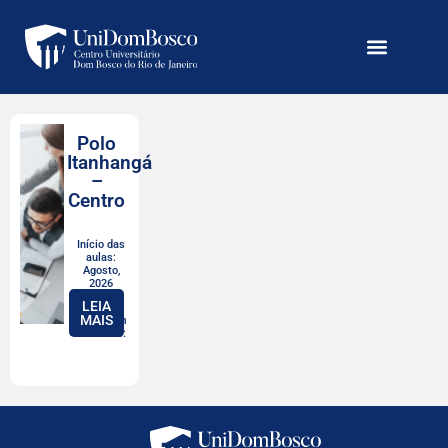
Polo
Itanhangá
–
Centro
Início das
aulas:
Agosto,
2026
LEIA
MAIS
Valor com
desconto: