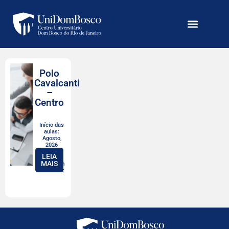
Polo
Cavalcanti
–
Centro
Início das
aulas:
Agosto,
2026
LEIA
MAIS
Valor com
desconto: