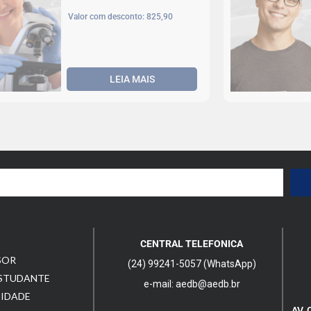
Valor com desconto: 825,90
LEIA MAIS
Inmersión
Internacional DHLA 2ª
Cota – Habitación
Individual
Início das aulas: Agosto, 2026
Valor com desconto:
LEIA MAIS
Produção Multimídia