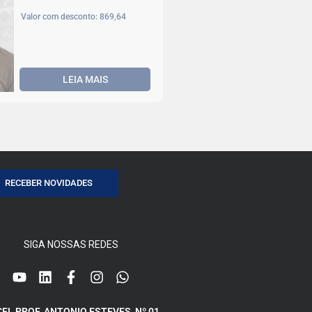
Valor com desconto: 869,64
LEIA MAIS
Inmersión
Internacional DHLA 1ª
Cota – Habitación
Compartida
Início das aulas: Agosto, 2026
Valor com desconto:
LEIA MAIS
Engenharia Elétrica