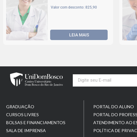
Valor com desconto: 825,90
LEIA MAIS
Inmersión
Internacional DHLA 1ª
Cota – Habitación
Individual
Início das aulas: Agosto, 2026
Valor com desconto:
LEIA MAIS
Inmersión