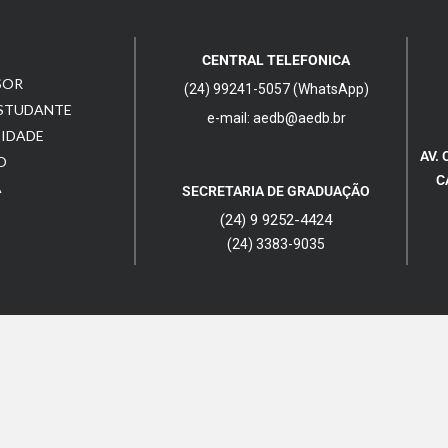
CENTRAL TELEFONICA
SOR
(24) 99241-5057 (WhatsApp)
ESTUDANTE
e-mail: aedb@aedb.br
CIDADE
AV. 
O
C
A
SECRETARIA DE GRADUAÇÃO
(24) 9 9252-4424
(24) 3383-9035