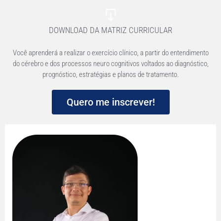
DOWNLOAD DA MATRIZ CURRICULAR
Você aprenderá a realizar o exercício clínico, a partir do entendimento
do cérebro e dos processos neuro cognitivos voltados ao diagnóstico,
prognóstico, estratégias e planos de tratamento.
Quero me inscrever!