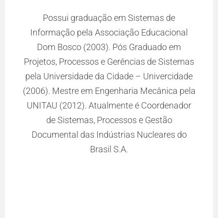
Produção p
ui graduação em Sistemas de
especialis
ção pela Associação Educacional
FADYC (202
osco (2003). Pós Graduado em
Tutoria em
 Processos e Gerências de Sistemas
do Ensino 
ersidade da Cidade – Univercidade
graduado
estre em Engenharia Mecânica pela
Qualidade
2012). Atualmente é Coordenador
Engenhari
istemas, Processos e Gestão
graduado 
tal das Indústrias Nucleares do
Atua p
Brasil S.A.
Qualida
experiênci
Graduaçã
Mecânica, E