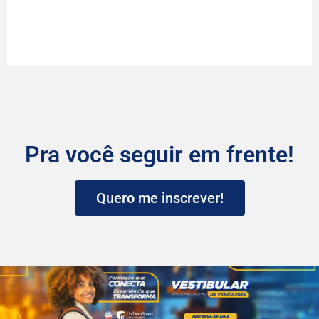
mais de 40
congressos
Pra você seguir em frente!
Quero me inscrever!