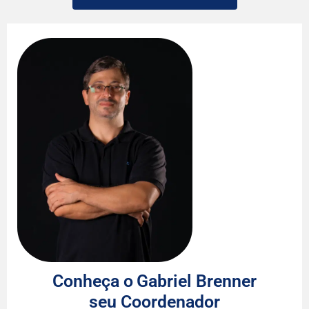
Conh
eça o
Gabriel Brenner
É doutora
seu Coordenador
pelo CEFE