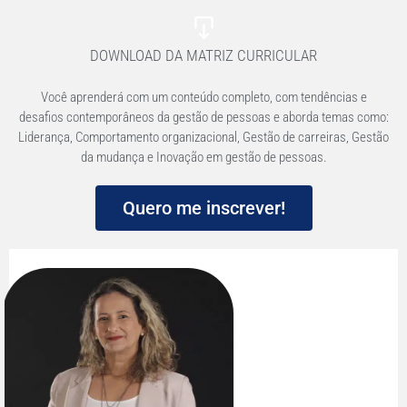
DOWNLOAD DA MATRIZ CURRICULAR
Você aprenderá com um conteúdo completo, com tendências e
desafios contemporâneos da gestão de pessoas e aborda temas como:
Liderança, Comportamento organizacional, Gestão de carreiras, Gestão
da mudança e Inovação em gestão de pessoas.
Quero me inscrever!
Conheça o
Mauricio Teixeira
seu Coordenador
Possui graduação em Ciências Militares pela
Academia Militar das Agulhas Negras (1982),
graduação em Educação Física pela Escola