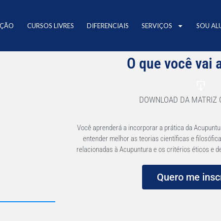
AÇÃO
CURSOS LIVRES
DIFERENCIAIS
SERVIÇOS
SOU AL
O que você vai 
DOWNLOAD DA MATRIZ 
Você aprenderá a incorporar a prática da Acupuntu
entender melhor as teorias científicas e filosófi
relacionadas à Acupuntura e os critérios éticos e d
Quero me insc