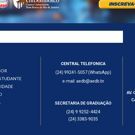
CENTRAL TELEFONICA
SOR
(24) 99241-5057 (WhatsApp)
ESTUDANTE
e-mail: aedb@aedb.br
CIDADE
AV. 
O
C
A
SECRETARIA DE GRADUAÇÃO
(24) 9 9252-4424
(24) 3383-9035