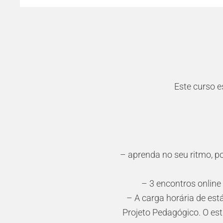
Este curso e
– aprenda no seu ritmo, p
– 3 encontros online
– A carga horária de es
Projeto Pedagógico. O es