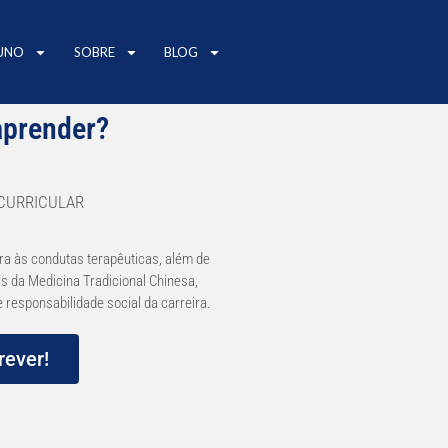
UNO
SOBRE
BLOG
aprender?
CURRICULAR
ra às condutas terapêuticas, além de
cas da Medicina Tradicional Chinesa,
e responsabilidade social da carreira.
rever!