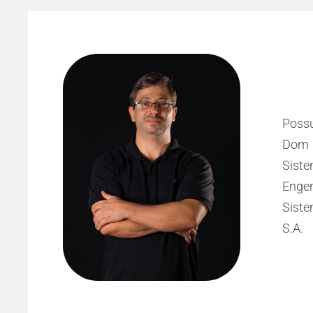
P/SP
5) e
uada
Poss
ntro
Dom 
cial
Sist
r de
Enge
 Dom
Siste
S.A.