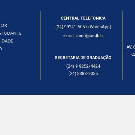
CENTRAL TELEFONICA
SOR
(24) 99241-5057 (WhatsApp)
ESTUDANTE
e-mail: aedb@aedb.br
CIDADE
AV. 
O
C
A
SECRETARIA DE GRADUAÇÃO
(24) 9 9252-4424
(24) 3383-9035