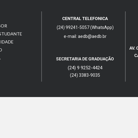
CENTRAL TELEFONICA
SOR
(24) 99241-5057 (WhatsApp)
ESTUDANTE
e-mail: aedb@aedb.br
CIDADE
AV. 
O
C
A
SECRETARIA DE GRADUAÇÃO
(24) 9 9252-4424
(24) 3383-9035