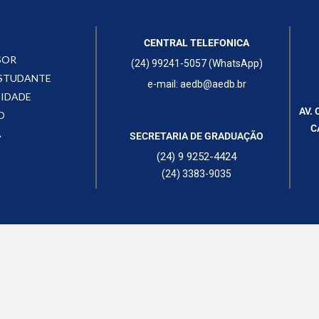
CENTRAL TELEFONICA
SOR
(24) 99241-5057 (WhatsApp)
ESTUDANTE
e-mail: aedb@aedb.br
CIDADE
AV. 
O
C
A
SECRETARIA DE GRADUAÇÃO
(24) 9 9252-4424
(24) 3383-9035