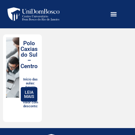
Polo
Caxias
do Sul
–
Centro
Início das
aulas:
Agosto,
2026
LEIA
MAIS
Valor com
desconto: