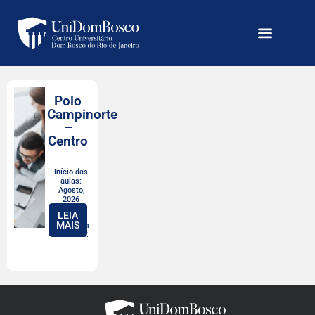
Polo
Campinorte
–
Centro
Início das
aulas:
Agosto,
2026
LEIA
MAIS
Valor com
desconto: