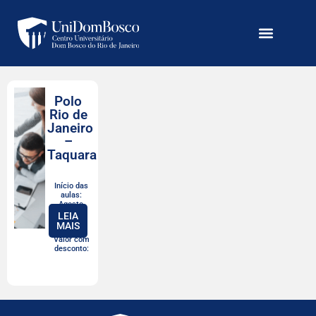
Polo
Rio de
Janeiro
–
Taquara
Início das
aulas:
Agosto,
2026
LEIA
MAIS
Valor com
desconto: