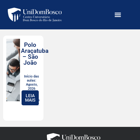
Polo
Araçatuba
– São
João
Início das
aulas:
Agosto,
2026
LEIA
MAIS
Valor com
desconto: