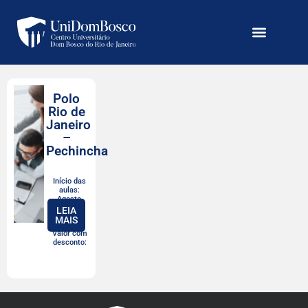
Polo
Rio de
Janeiro
–
Pechincha
Início das
aulas:
Agosto,
2026
LEIA
MAIS
Valor com
desconto: