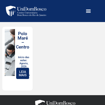
Polo
Maré
–
Centro
Início das
aulas:
Agosto,
2026
LEIA
MAIS
Valor com
desconto: