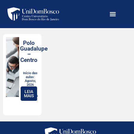
Polo
Guadalupe
–
Centro
Início das
aulas:
Agosto,
2026
LEIA
MAIS
Valor com
desconto: