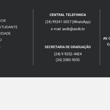
CENTRAL TELEFONICA
SOR
(24) 99241-5057 (WhatsApp)
ESTUDANTE
e-mail: aedb@aedb.br
CIDADE
AV. 
O
C
A
SECRETARIA DE GRADUAÇÃO
(24) 9 9252-4424
(24) 3383-9035