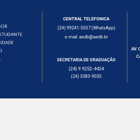
CENTRAL TELEFONICA
SOR
(24) 99241-5057 (WhatsApp)
ESTUDANTE
e-mail: aedb@aedb.br
CIDADE
AV. 
O
C
A
SECRETARIA DE GRADUAÇÃO
(24) 9 9252-4424
(24) 3383-9035