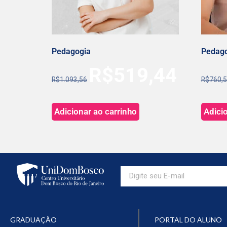
Pedagogia
Pedago
R$
519,44
R$
1.093,56
R$
760,
Adicionar ao carrinho
Adici
GRADUAÇÃO
PORTAL DO ALUNO