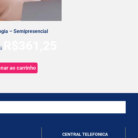
gia – Semipresencial
R$
361,25
53
onar ao carrinho
CENTRAL TELEFONICA