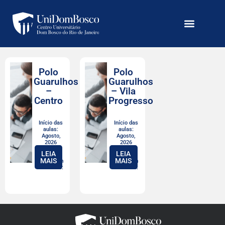
Polo
Polo
Guarulhos
Guarulhos
–
– Vila
Centro
Progresso
Início das
Início das
aulas:
aulas:
Agosto,
Agosto,
2026
2026
LEIA
LEIA
MAIS
MAIS
Valor com
Valor com
desconto:
desconto: