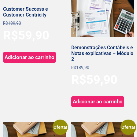
Customer Success e
Customer Centricity
R$
189,90
R$
59,90
Demonstrações Contábeis e
Notas explicativas – Módulo
Adicionar ao carrinho
2
R$
189,90
R$
59,90
Adicionar ao carrinho
Oferta!
Oferta!