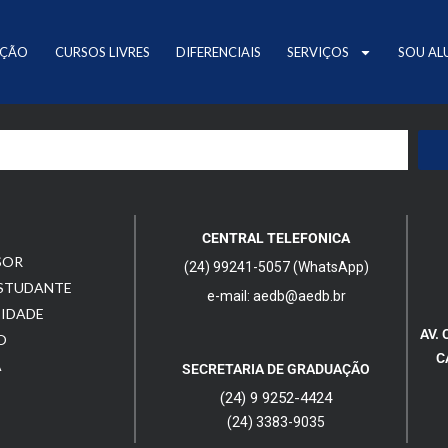
AÇÃO
CURSOS LIVRES
DIFERENCIAIS
SERVIÇOS
SOU AL
CENTRAL TELEFONICA
SOR
(24) 99241-5057 (WhatsApp)
ESTUDANTE
e-mail: aedb@aedb.br
CIDADE
AV. 
O
C
A
SECRETARIA DE GRADUAÇÃO
(24) 9 9252-4424
(24) 3383-9035