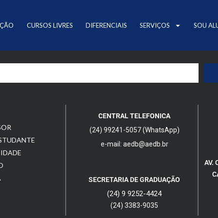
AÇÃO
CURSOS LIVRES
DIFERENCIAIS
SERVIÇOS
SOU AL
CENTRAL TELEFONICA
SOR
(24) 99241-5057 (WhatsApp)
ESTUDANTE
e-mail: aedb@aedb.br
CIDADE
AV. 
O
C
A
SECRETARIA DE GRADUAÇÃO
(24) 9 9252-4424
(24) 3383-9035