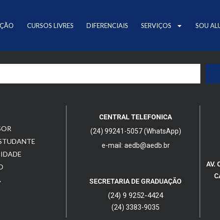
AÇÃO
CURSOS LIVRES
DIFERENCIAIS
SERVIÇOS
SOU AL
CENTRAL TELEFONICA
SOR
(24) 99241-5057 (WhatsApp)
ESTUDANTE
e-mail: aedb@aedb.br
CIDADE
AV. 
O
C
A
SECRETARIA DE GRADUAÇÃO
(24) 9 9252-4424
(24) 3383-9035