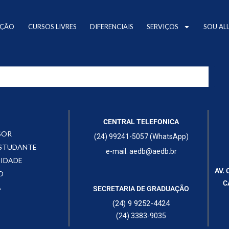
AÇÃO
CURSOS LIVRES
DIFERENCIAIS
SERVIÇOS
SOU AL
CENTRAL TELEFONICA
SOR
(24) 99241-5057 (WhatsApp)
ESTUDANTE
e-mail: aedb@aedb.br
CIDADE
AV. 
O
C
A
SECRETARIA DE GRADUAÇÃO
(24) 9 9252-4424
(24) 3383-9035