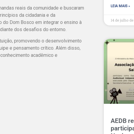
LEIA MAIS »
demandas reais da comunidade e buscaram
rincípios da cidadania e da
14 de julho d
o do Dom Bosco em integrar o ensino à
 diante dos desafios do entorno.
ituição, promovendo o desenvolvimento
uipe e pensamento crítico. Além disso,
re conhecimento acadêmico e
AEDB re
partici