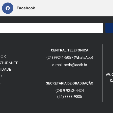
Facebook
CENTRAL TELEFONICA
SOR
(24) 99241-5057 (WhatsApp)
ESTUDANTE
e-mail: aedb@aedb.br
CIDADE
AV. 
O
C
A
SECRETARIA DE GRADUAÇÃO
(24) 9 9252-4424
(24) 3383-9035