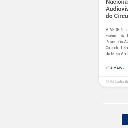
Naciona
Audiovi
do Circu
A AEDB foi 
Exibidor da 
Produção Au
Circuito Tela
do Meio Amb
LEIA MAIS »
25 de junho d