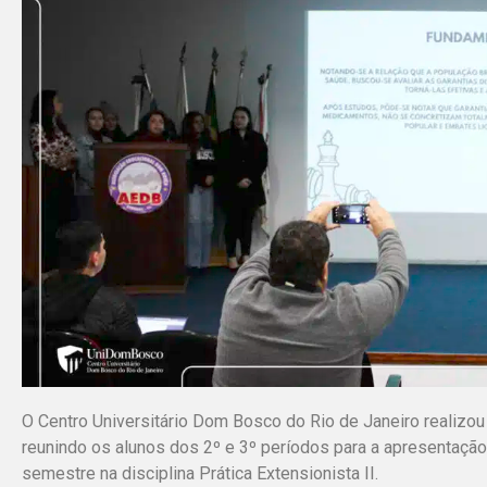
O Centro Universitário Dom Bosco do Rio de Janeiro realizou 
reunindo os alunos dos 2º e 3º períodos para a apresentaçã
semestre na disciplina Prática Extensionista II.