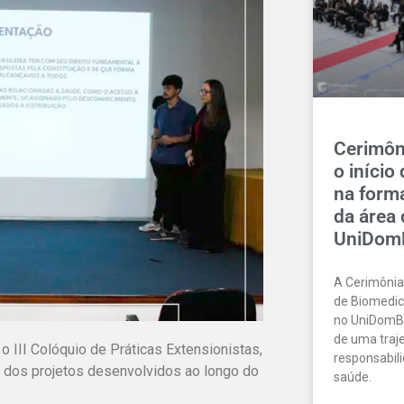
Cerimôn
o início
na form
da área
UniDom
A Cerimônia
de Biomedici
no UniDomBo
de uma traje
o III Colóquio de Práticas Extensionistas,
responsabil
o dos projetos desenvolvidos ao longo do
saúde.