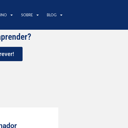
UNO
SOBRE
BLOG
aprender?
rever!
nador