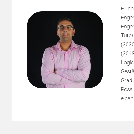
É do
Enge
rsos
Enge
AN e
Tuto
e em
(202
al e
(201
or e
Logís
l na
Gest
s de
Gradu
Possu
e capí