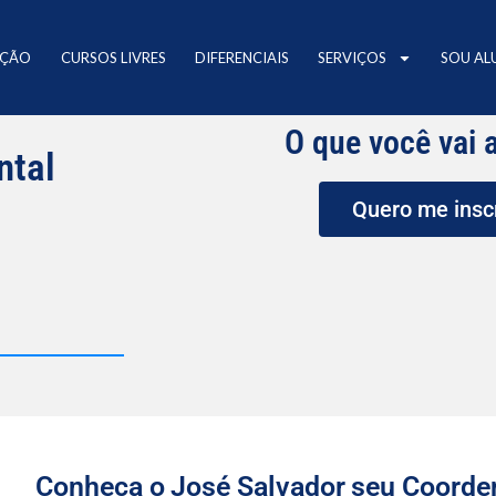
AÇÃO
CURSOS LIVRES
DIFERENCIAIS
SERVIÇOS
SOU AL
O que você vai 
ntal
Quero me insc
Conheça o
José Salvador
seu Coorde