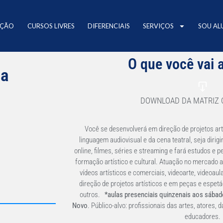
AÇÃO
CURSOS LIVRES
DIFERENCIAIS
SERVIÇOS
SOU AL
O que você vai 
ea
DOWNLOAD DA MATRIZ 
Você se desenvolverá em direção de projetos ar
linguagem audiovisual e da cena teatral, seja dirig
online, filmes, séries e streaming e fará estudos 
formação artístico e cultural. Atuação no mercado a
vídeos artísticos e comerciais, videoarte, videoau
direção de projetos artísticos e em peças e espetá
outros.
*aulas presenciais quinzenais aos sába
Novo
. Público-alvo: profissionais das artes, atores, 
educadores.