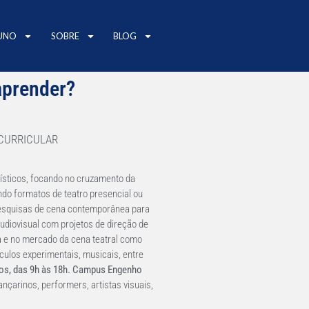
UNO
SOBRE
BLOG
aprender?
CURRICULAR
tísticos, focando no cruzamento da
indo formatos de teatro presencial ou
e pesquisas de cena contemporânea para
udiovisual com projetos de direção de
la e no mercado da cena teatral como
culos experimentais, musicais, entre
dos, das 9h às 18h. Campus Engenho
dançarinos, performers, artistas visuais,