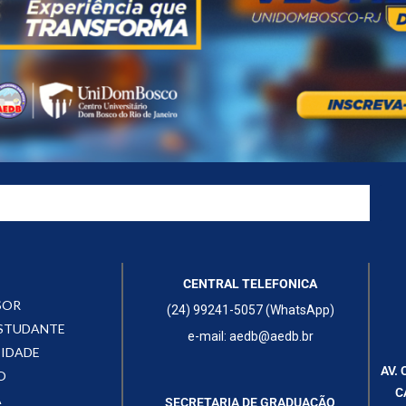
CENTRAL TELEFONICA
SOR
(24) 99241-5057 (WhatsApp)
ESTUDANTE
e-mail: aedb@aedb.br
CIDADE
AV. 
O
C
A
SECRETARIA DE GRADUAÇÃO