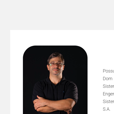
dade
 com
Poss
edes
Dom 
ng e
Sist
o de
Enge
Siste
S.A.