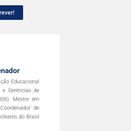
rever!
enador
ção Educacional
 e Gerências de
006). Mestre em
 Coordenador de
leares do Brasil