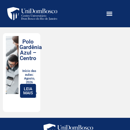
Polo
Gardênia
Azul –
Centro
Início das
aulas:
Agosto,
2026
LEIA
MAIS
Valor com
desconto: